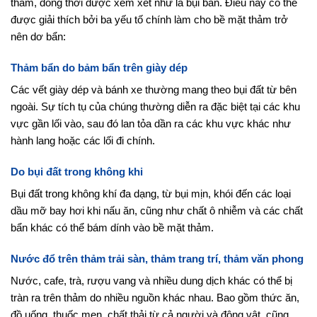
thảm, đồng thời được xem xét như là bụi bẩn. Điều này có thể
được giải thích bởi ba yếu tố chính làm cho bề mặt thảm trở
nên dơ bẩn:
Thảm bẩn do bảm bẩn trên giày dép
Các vết giày dép và bánh xe thường mang theo bụi đất từ bên
ngoài. Sự tích tụ của chúng thường diễn ra đặc biệt tại các khu
vực gần lối vào, sau đó lan tỏa dần ra các khu vực khác như
hành lang hoặc các lối đi chính.
Do bụi đất trong không khi
Bụi đất trong không khí đa dạng, từ bụi mịn, khói đến các loại
dầu mỡ bay hơi khi nấu ăn, cũng như chất ô nhiễm và các chất
bẩn khác có thể bám dính vào bề mặt thảm.
Nước đổ trên thảm trải sàn, thảm trang trí, thảm văn phong
Nước, cafe, trà, rượu vang và nhiều dung dịch khác có thể bị
tràn ra trên thảm do nhiều nguồn khác nhau. Bao gồm thức ăn,
đồ uống, thuốc men, chất thải từ cả người và động vật, cũng