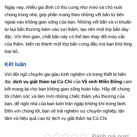
Ngày nay, nhiều gia đình có thú cưng như mèo và chó nuôi
chúng trong nhà, góp phần mang theo những vết bẩn từ bên
ngoài vào không gian sống của bạn. Những vết bẩn và vi khuẩn
từ bụi bẩn thường bám vào sợi thảm, tạo nên một lớp bẩn dày
đặc. Với thời gian, chất bẩn này có thể làm thay đổi màu sắc
của thảm, biến nó thành một lớp bẩn cứng đầu mà bạn khó lòng
loại bỏ.
Kết luận
Với đội ngũ chuyên gia giàu kinh nghiệm và trang thiết bị hiện
đại,
dịch vụ giặt thảm tại Củ Chi
của
Vệ sinh Miền Đông
cam
kết mang lại cho bạn không gian sống hoàn hảo. Hãy để chúng
tôi chăm sóc và làm mới những chiếc thảm yêu thương của
bạn, để ngôi nhà của bạn luôn tràn ngập không khí trong lành.
Đến với chúng tôi, bạn sẽ trải nghiệm sự chuyên nghiệp, tận
tâm và hiệu quả cao từ dịch vụ giặt thảm tại Củ Chi.
Đánh giá post