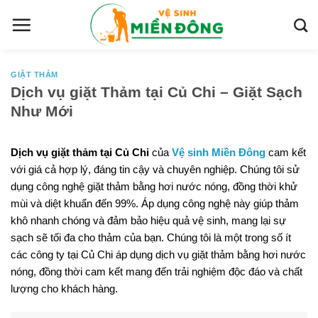
S
k
i
p
t
GIẶT THẢM
Dịch vụ giặt Thảm tại Củ Chi – Giặt Sạch
o
Như Mới
c
o
n
Dịch vụ giặt thảm tại Củ Chi
của
Vệ sinh Miền Đông
cam kết
t
với giá cả hợp lý, đáng tin cậy và chuyên nghiệp. Chúng tôi sử
e
dụng công nghệ giặt thảm bằng hơi nước nóng, đồng thời khử
n
mùi và diệt khuẩn đến 99%. Áp dụng công nghệ này giúp thảm
t
khô nhanh chóng và đảm bảo hiệu quả vệ sinh, mang lại sự
sạch sẽ tối đa cho thảm của bạn. Chúng tôi là một trong số ít
các công ty tại Củ Chi áp dụng dịch vụ giặt thảm bằng hơi nước
nóng, đồng thời cam kết mang đến trải nghiệm độc đáo và chất
lượng cho khách hàng.