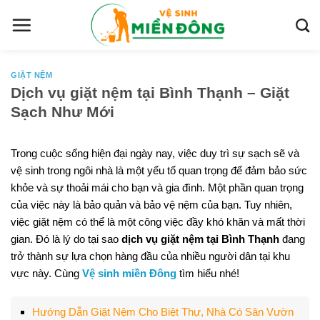
S
k
i
p
t
GIẶT NỆM
Dịch vụ giặt nệm tại Bình Thạnh – Giặt
o
Sạch Như Mới
c
o
n
Trong cuộc sống hiện đại ngày nay, việc duy trì sự sạch sẽ và
t
vệ sinh trong ngôi nhà là một yếu tố quan trọng để đảm bảo sức
e
khỏe và sự thoải mái cho bạn và gia đình. Một phần quan trọng
n
của việc này là bảo quản và bảo vệ nệm của bạn. Tuy nhiên,
t
việc giặt nệm có thể là một công việc đầy khó khăn và mất thời
gian. Đó là lý do tại sao
dịch vụ giặt nệm tại Bình Thạnh
đang
trở thành sự lựa chọn hàng đầu của nhiều người dân tại khu
vực này. Cùng
Vệ sinh miền Đông
tìm hiểu nhé!
Hướng Dẫn Giặt Nệm Cho Biệt Thự, Nhà Có Sân Vườn