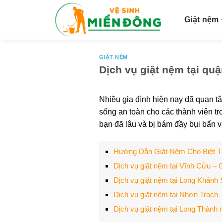
S
k
Giặt nệm
i
p
t
GIẶT NỆM
Dịch vụ giặt nệm tại qu
o
c
o
Nhiều gia đình hiện nay đã quan tâ
n
sống an toàn cho các thành viên tr
t
bạn đã lâu và bị bám đầy bụi bẩn 
e
n
Hướng Dẫn Giặt Nệm Cho Biệt 
t
Dịch vụ giặt nệm tại Vĩnh Cửu –
Dịch vụ giặt nệm tại Long Khán
Dịch vụ giặt nệm tại Nhơn Trạch
Dịch vụ giặt nệm tại Long Thành 