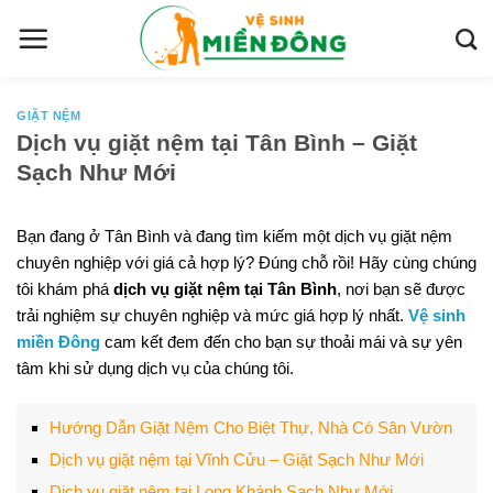
S
k
i
p
t
GIẶT NỆM
Dịch vụ giặt nệm tại Tân Bình – Giặt
o
Sạch Như Mới
c
o
n
Bạn đang ở Tân Bình và đang tìm kiếm một dịch vụ giặt nệm
t
chuyên nghiệp với giá cả hợp lý? Đúng chỗ rồi! Hãy cùng chúng
e
tôi khám phá
dịch vụ giặt nệm tại Tân Bình
, nơi bạn sẽ được
n
trải nghiệm sự chuyên nghiệp và mức giá hợp lý nhất.
Vệ sinh
t
miền Đông
cam kết đem đến cho bạn sự thoải mái và sự yên
tâm khi sử dụng dịch vụ của chúng tôi.
Hướng Dẫn Giặt Nệm Cho Biệt Thự, Nhà Có Sân Vườn
Dịch vụ giặt nệm tại Vĩnh Cửu – Giặt Sạch Như Mới
Dịch vụ giặt nệm tại Long Khánh Sạch Như Mới