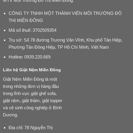
MTV Môi Trường Đô Thị Miền Đông.
CÔNG TY TNHH MỘT THÀNH VIÊN MÔI TRƯỜNG ĐÔ
THỊ MIỀN ĐÔNG
Mã số thuế: 3702509354
Trụ sở: Số 78 đường Trương Văn Vĩnh, Khu phố Tân Hiệp,
Phường Tân Đông Hiệp, TP Hồ Chí Minh, Việt Nam
Hotline:
0939.220.669
Liên hệ Giặt Nệm Miền Đông
Giặt Nệm Miền Đông là một
trong những đơn vị hàng đầu
trong lĩnh vực giặt ghế sofa,
giặt nệm, giặt thảm, giặt topper
và vệ sinh công nghiệp ở Bình
Dương.
Địa chỉ: 78 Nguyễn Thị