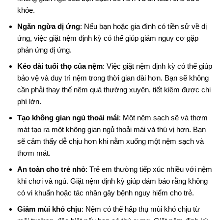
khỏe.
Ngăn ngừa dị ứng
: Nếu bạn hoặc gia đình có tiền sử về dị
ứng, việc giặt nệm định kỳ có thể giúp giảm nguy cơ gặp
phản ứng dị ứng.
Kéo dài tuổi thọ của nệm
: Việc giặt nệm định kỳ có thể giúp
bảo vệ và duy trì nệm trong thời gian dài hơn. Bạn sẽ không
cần phải thay thế nệm quá thường xuyên, tiết kiệm được chi
phí lớn.
Tạo không gian ngủ thoải mái
: Một nệm sạch sẽ và thơm
mát tạo ra một không gian ngủ thoải mái và thú vị hơn. Bạn
sẽ cảm thấy dễ chịu hơn khi nằm xuống một nệm sạch và
thơm mát.
An toàn cho trẻ nhỏ
: Trẻ em thường tiếp xúc nhiều với nệm
khi chơi và ngủ. Giặt nệm định kỳ giúp đảm bảo rằng không
có vi khuẩn hoặc tác nhân gây bệnh nguy hiểm cho trẻ.
Giảm mùi khó chịu
: Nệm có thể hấp thụ mùi khó chịu từ