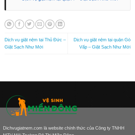
Dịch vụ giặt nệm tại Thủ Đức –
Dịch vụ giặt nệm tại quận Gò
Giặt Sạch Như Mới
Vấp – Giặt Sạch Như Mới
Dichvugiatnem.com là website chính thức của Công ty TNHH