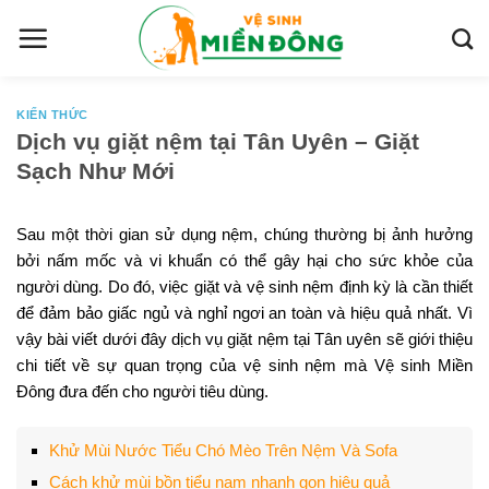
S
k
i
p
t
KIẾN THỨC
Dịch vụ giặt nệm tại Tân Uyên – Giặt
o
Sạch Như Mới
c
o
n
Sau một thời gian sử dụng nệm, chúng thường bị ảnh hưởng
t
bởi nấm mốc và vi khuẩn có thể gây hại cho sức khỏe của
e
người dùng. Do đó, việc giặt và vệ sinh nệm định kỳ là cần thiết
n
để đảm bảo giấc ngủ và nghỉ ngơi an toàn và hiệu quả nhất. Vì
t
vậy bài viết dưới đây dịch vụ giặt nệm tại Tân uyên sẽ giới thiệu
chi tiết về sự quan trọng của vệ sinh nệm mà Vệ sinh Miền
Đông đưa đến cho người tiêu dùng.
Khử Mùi Nước Tiểu Chó Mèo Trên Nệm Và Sofa
Cách khử mùi bồn tiểu nam nhanh gọn hiệu quả