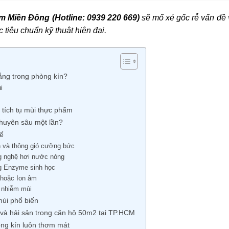
m Miền Đông (Hotline: 0939 220 669)
sẽ mổ xẻ gốc rễ vấn đề 
c tiêu chuẩn kỹ thuật hiện đại.
dẳng trong phòng kín?
i
c tích tụ mùi thực phẩm
chuyên sâu một lần?
để
h và thông gió cưỡng bức
g nghệ hơi nước nóng
g Enzyme sinh học
hoặc Ion âm
 nhiễm mùi
ùi phổ biến
g và hải sản trong căn hộ 50m2 tại TP.HCM
òng kín luôn thơm mát