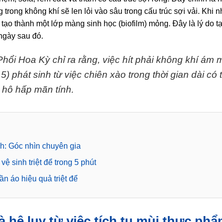
ng trong không khí sẽ len lỏi vào sâu trong cấu trúc sợi vải. Khi
tạo thành một lớp màng sinh học (biofilm) mỏng. Đây là lý do t
ngày sau đó.
Phổi Hoa Kỳ chỉ ra rằng, việc hít phải không khí ám 
5) phát sinh từ việc chiên xào trong thời gian dài c
hô hấp mãn tính.
nh: Góc nhìn chuyên gia
ệ sinh triệt để trong 5 phút
n áo hiệu quả triệt để
à hệ lụy từ việc tích tụ mùi thực ph