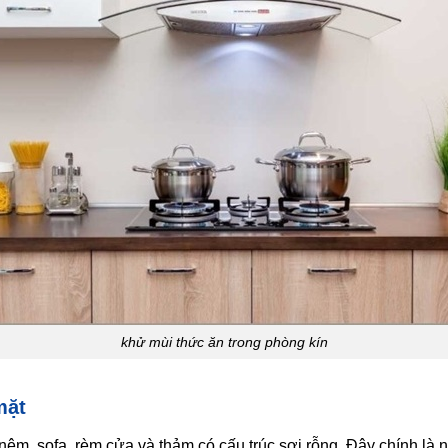
khử mùi thức ăn trong phòng kín
mặt
m, sofa, rèm cửa và thảm có cấu trúc sợi rỗng. Đây chính là 