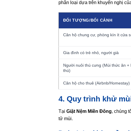
phân loại dựa trên khuyến nghị củ
ĐỐI TƯỢNG/BỐI CẢNH
Căn hộ chung cư, phòng kín ít cửa s
Gia đình có trẻ nhỏ, người già
Người nuôi thú cưng (Mùi thức ăn +
thú)
Căn hộ cho thuê (Airbnb/Homestay)
4. Quy trình khử mùi
Tại
Giặt Nệm Miền Đông
, chúng t
tử mùi.