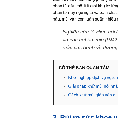
phân tử dầu mỡ li ti (sol khí) lơ lử
phân tử này ngưng tụ và bám chặt, 
nấu, mùi vẫn còn luẩn quẩn nhiều 
Nghiên cứu từ Hiệp hội 
và các hạt bụi mịn (PM2.
mắc các bệnh về đường 
CÓ THỂ BẠN QUAN TÂM
•
Khởi nghiệp dịch vụ vệ si
•
Giải pháp khử mùi hôi nhà v
•
Cách khử mùi gián trên quầ
2. Rủi ro sức khỏe v