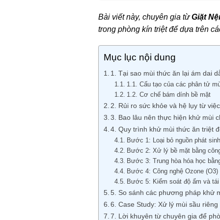
Bài viết này, chuyên gia từ
Giặt Nệ
trong phòng kín
triệt để dựa trên cá
Mục lục nội dung
1. Tại sao mùi thức ăn lại ám dai 
1.1. Cấu tạo của các phân tử mù
1.2. Cơ chế bám dính bề mặt
2. Rủi ro sức khỏe và hệ lụy từ việ
3. Bao lâu nên thực hiện khử mùi 
4. Quy trình khử mùi thức ăn triệt 
Bước 1: Loại bỏ nguồn phát sin
Bước 2: Xử lý bề mặt bằng côn
Bước 3: Trung hòa hóa học bằn
Bước 4: Công nghệ Ozone (O3) 
Bước 5: Kiểm soát độ ẩm và tái
5. So sánh các phương pháp khử m
6. Case Study: Xử lý mùi sầu riên
7. Lời khuyên từ chuyên gia để ph