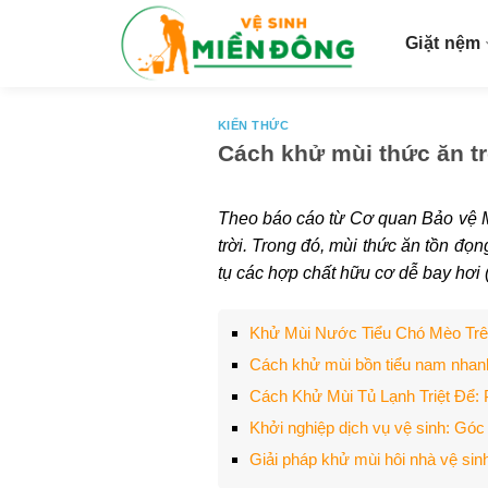
S
k
Giặt nệm
i
p
t
KIẾN THỨC
Cách khử mùi thức ăn tr
o
c
o
Theo báo cáo từ Cơ quan Bảo vệ Mô
n
trời. Trong đó, mùi thức ăn tồn đọ
t
tụ các hợp chất hữu cơ dễ bay hơi 
e
n
Khử Mùi Nước Tiểu Chó Mèo Tr
t
Cách khử mùi bồn tiểu nam nhan
Cách Khử Mùi Tủ Lạnh Triệt Để: 
Khởi nghiệp dịch vụ vệ sinh: Góc
Giải pháp khử mùi hôi nhà vệ sinh 