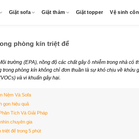
Giặt sofa
Giặt thảm
Giặt topper
Vệ sinh cô
ong phòng kín triệt để
i trường (EPA), nồng độ các chất gây ô nhiễm trong nhà có th
ng trong phòng kín không chỉ đơn thuần là sự khó chịu về khứu g
(VOCs) và vi khuẩn gây hại.
ên Nệm Và Sofa
h gọn hiệu quả
Phân Tích Và Giải Pháp
 nhìn chuyên gia
triệt để trong 5 phút