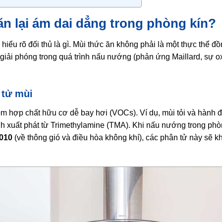
 ăn lại ám dai dẳng trong phòng kín?
hiểu rõ đối thủ là gì. Mùi thức ăn không phải là một thực thể đ
giải phóng trong quá trình nấu nướng (phản ứng Maillard, sự o
 tử mùi
 hợp chất hữu cơ dễ bay hơi (VOCs). Ví dụ, mùi tỏi và hành đế
tanh xuất phát từ Trimethylamine (TMA). Khi nấu nướng trong phò
010
(về thông gió và điều hòa không khí), các phân tử này sẽ k