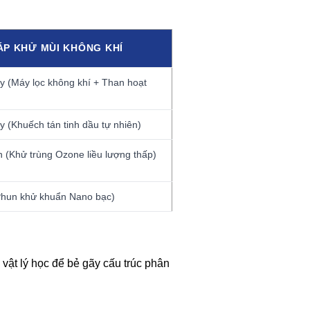
ÁP KHỬ MÙI KHÔNG KHÍ
 (Máy lọc không khí + Than hoạt
 (Khuếch tán tinh dầu tự nhiên)
 (Khử trùng Ozone liều lượng thấp)
Phun khử khuẩn Nano bạc)
 vật lý học để bẻ gãy cấu trúc phân