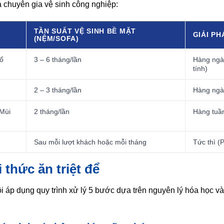
a chuyên gia vệ sinh công nghiệp:
TẦN SUẤT VỆ SINH BỀ MẶT
GIẢI PH
(NỆM/SOFA)
ổ
3 – 6 tháng/lần
Hàng ngày
tính)
2 – 3 tháng/lần
Hàng ngày
 Mùi
2 tháng/lần
Hàng tuần
Sau mỗi lượt khách hoặc mỗi tháng
Tức thì (
 thức ăn triệt để
ôi áp dụng quy trình xử lý 5 bước dựa trên nguyên lý hóa học và