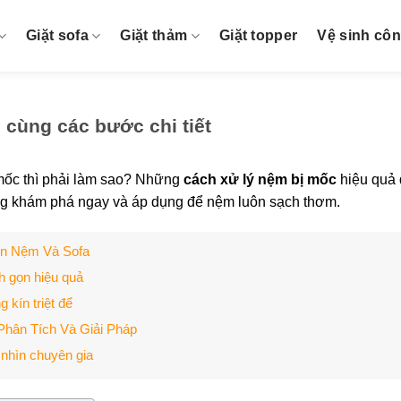
Giặt sofa
Giặt thảm
Giặt topper
Vệ sinh cô
 cùng các bước chi tiết
ốc thì phải làm sao? Những
cách xử lý nệm bị mốc
hiệu quả 
g khám phá ngay và áp dụng để nệm luôn sạch thơm.
ên Nệm Và Sofa
h gọn hiệu quả
 kín triệt để
Phân Tích Và Giải Pháp
 nhìn chuyên gia