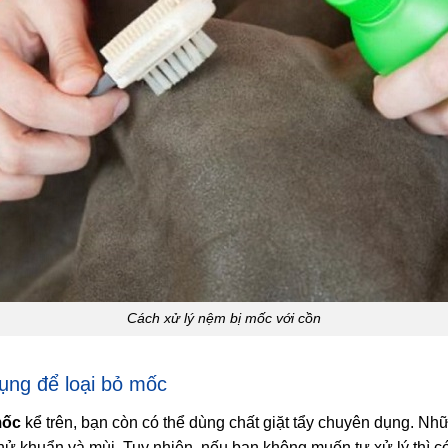
Cách xử lý nệm bị mốc với cồn
ụng để loại bỏ mốc
mốc
kể trên, bạn còn có thể dùng chất giặt tẩy chuyên dụng. N
ử khuẩn và mùi. Tuy nhiên, nếu bạn không muốn tự xử lý thì có