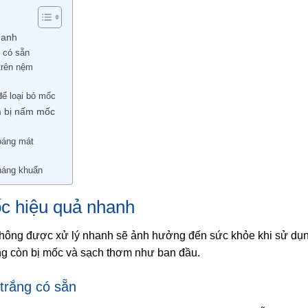
hanh
 có sẵn
trên nệm
ể loại bỏ mốc
ệm bị nấm mốc
oáng mát
kháng khuẩn
c hiệu quả nhanh
hông được xử lý nhanh sẽ ảnh hưởng đến sức khỏe khi sử dụng
g còn bị mốc và sạch thơm như ban đầu.
trắng có sẵn