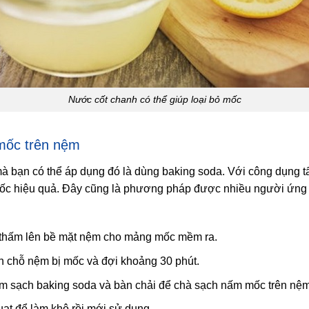
Nước cốt chanh có thể giúp loại bỏ mốc
 mốc trên nệm
 bạn có thể áp dụng đó là dùng baking soda. Với công dụng tẩy
mốc hiệu quả. Đây cũng là phương pháp được nhiều người ứng 
thấm lên bề mặt nệm cho mảng mốc mềm ra.
n chỗ nệm bị mốc và đợi khoảng 30 phút.
m sạch baking soda và bàn chải để chà sạch nấm mốc trên nệm
ạt để làm khô rồi mới sử dụng.