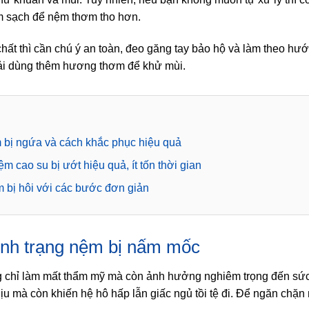
àm sạch để nệm thơm tho hơn.
hất thì cần chú ý an toàn, đeo găng tay bảo hộ và làm theo hướ
hải dùng thêm hương thơm để khử mùi.
 bị ngứa và cách khắc phục hiệu quả
 cao su bị ướt hiệu quả, ít tốn thời gian
 bị hôi với các bước đơn giản
rình trạng nệm bị nấm mốc
 chỉ làm mất thẩm mỹ mà còn ảnh hưởng nghiêm trọng đến sức 
u mà còn khiến hệ hô hấp lẫn giấc ngủ tồi tệ đi. Để ngăn chặn