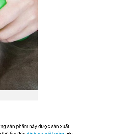
hững sản phẩm này được sản xuất
 thể tìm đến
dịch vụ giặt nệm
. Họ