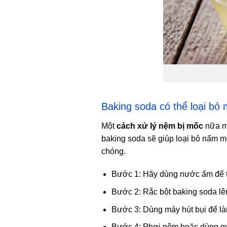
Baking soda có thể loại bỏ
Một
cách xử lý nệm bị mốc
nữa mà
baking soda sẽ giúp loại bỏ nấm 
chóng.
Bước 1: Hãy dùng nước ấm để 
Bước 2: Rắc bột baking soda lê
Bước 3: Dùng máy hút bụi để là
Bước 4: Phơi nệm hoặc dùng qu