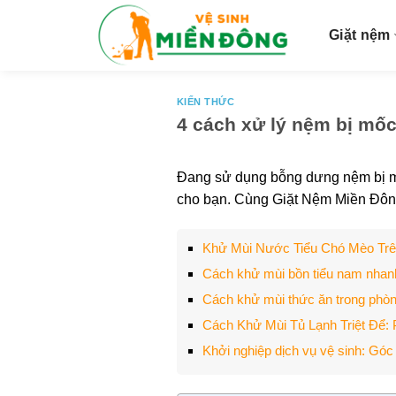
S
k
Giặt nệm
i
p
t
KIẾN THỨC
4 cách xử lý nệm bị mốc
o
c
o
Đang sử dụng bỗng dưng nệm bị m
n
cho bạn. Cùng Giặt Nệm Miền Đôn
t
e
Khử Mùi Nước Tiểu Chó Mèo Tr
n
Cách khử mùi bồn tiểu nam nhan
t
Cách khử mùi thức ăn trong phòng
Cách Khử Mùi Tủ Lạnh Triệt Để: 
Khởi nghiệp dịch vụ vệ sinh: Góc