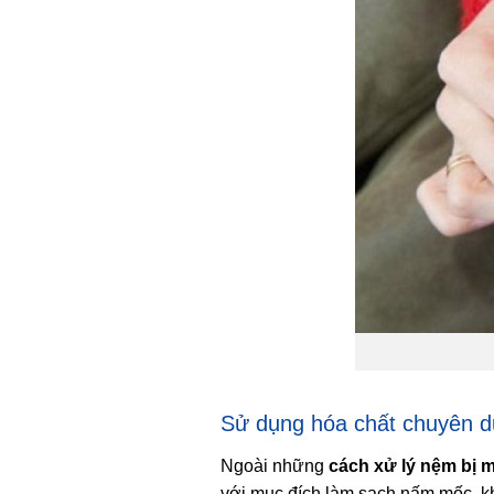
Sử dụng hóa chất chuyên d
Ngoài những
cách xử lý nệm bị 
với mục đích làm sạch nấm mốc, kh