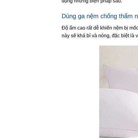
dụng những biện pháp sau.
Dùng ga nệm chống thấm 
Độ ẩm cao rất dễ khiến nệm bị mốc
này sẽ khá bí và nóng, đặc biệt l