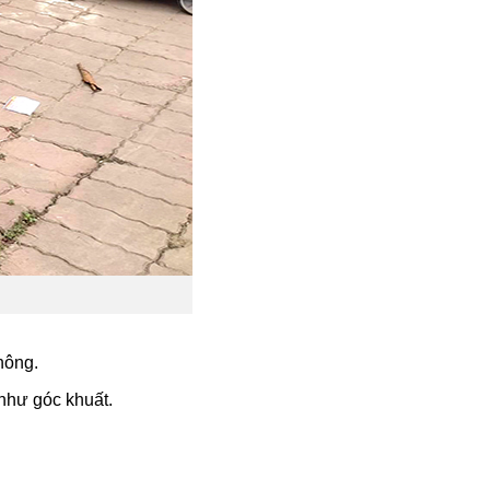
không.
 như góc khuất.