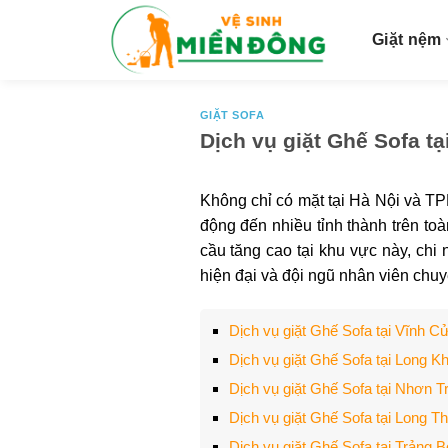
S
k
Giặt nệm
i
p
t
GIẶT SOFA
Dịch vụ giặt Ghế Sofa tạ
o
c
o
Không chỉ có mặt tại Hà Nội và TP
n
động đến nhiều tỉnh thành trên to
t
cầu tăng cao tại khu vực này, chi 
e
hiện đại và đội ngũ nhân viên chu
n
t
Dịch vụ giặt Ghế Sofa tại Vĩnh 
Dịch vụ giặt Ghế Sofa tại Long 
Dịch vụ giặt Ghế Sofa tại Nhơn 
Dịch vụ giặt Ghế Sofa tại Long 
Dịch vụ giặt Ghế Sofa tại Trảng