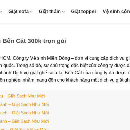
Giặt sofa
Giặt thảm
Giặt topper
Vệ sinh cô
i Bến Cát 300k trọn gói
HCM, Công ty Vệ sinh Miền Đông – đơn vị cung cấp dịch vụ giặ
àn quốc. Trong số đó, sự chú trọng đặc biệt của công ty đượ
nhánh Dịch vụ giặt ghế sofa tại Bến Cát của công ty đã được đ
yên nghiệp, nhằm mang đến cho khách hàng một dịch vụ giặt ghế 
Cửu – Giặt Sạch Như Mới
Khánh – Giặt Sạch Như Mới
Trạch – Giặt Sạch Như Mới
Thành – Giặt Sạch Như Mới
 Bom – Giặt Sạch Như Mới