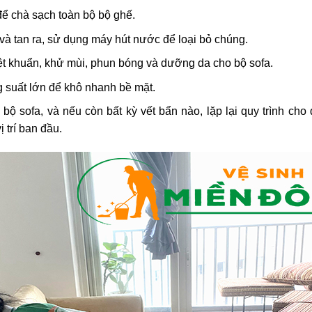
ể chà sạch toàn bộ bộ ghế.
à tan ra, sử dụng máy hút nước để loại bỏ chúng.
iệt khuẩn, khử mùi, phun bóng và dưỡng da cho bộ sofa.
g suất lớn để khô nhanh bề mặt.
a bộ sofa, và nếu còn bất kỳ vết bẩn nào, lặp lại quy trình c
ị trí ban đầu.