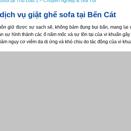
 Sofa tại Thủ Dầu 1 – Chuyên nghiệp & Gía Tốt
dịch vụ giặt ghế sofa tại Bến Cát
ôn giữ được sự sạch sẽ, không bám đụng bụi bẩn, mang lại c
n sự hình thành các ổ nấm mốc và sự tồn tại của vi khuẩn gây 
iảm nguy cơ viêm da dị ứng và khó chịu do tác động của vi khuẩ